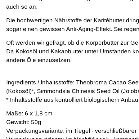
auch so an.
Die hochwertigen Nährstoffe der Karitébutter drin
sogar einen gewissen Anti-Aging-Effekt. Sie regene
Oft werden wir gefragt, ob die Körperbutter zur G
Da Kokosöl und Kakaobutter unter Umständen kome
andere Öle einzusetzen.
Ingredients / Inhaltsstoffe:
Theobroma Cacao Seed Bu
(Kokosöl)*, Simmondsia Chinesis Seed Oil (Jojoba
* Inhaltsstoffe aus kontrolliert biologischem Anbau
Maße: 6 x 1,8 cm
Gewicht: 50g
Verpackungsvariante: im Tiegel - verschließbarer