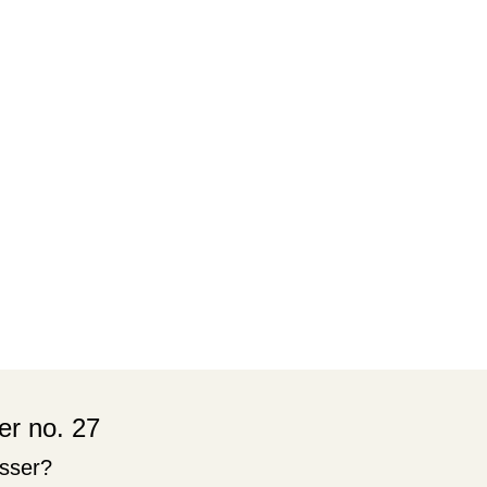
er no. 27
sser?