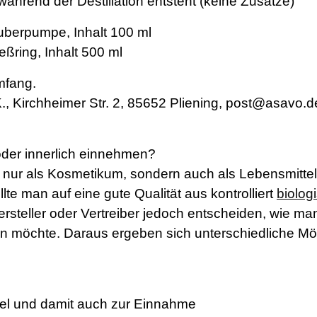
während der Destillation entsteht (keine Zusätze)
uberpumpe, Inhalt 100 ml
ßring, Inhalt 500 ml
mfang.
., Kirchheimer Str. 2, 85652 Pliening, post@asavo.d
er innerlich einnehmen?
t nur als Kosmetikum, sondern auch als Lebensmitte
llte man auf eine gute Qualität aus kontrolliert
biolo
ersteller oder Vertreiber jedoch entscheiden, wie ma
 möchte. Daraus ergeben sich unterschiedliche Mögl
tel und damit auch zur Einnahme