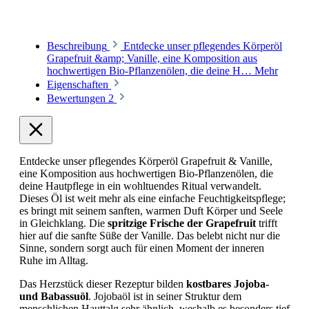
Beschreibung
Entdecke unser pflegendes Körperöl
Grapefruit &amp; Vanille, eine Komposition aus
hochwertigen Bio-Pflanzenölen, die deine H…
Mehr
Eigenschaften
Bewertungen
2
Entdecke unser pflegendes Körperöl Grapefruit & Vanille,
eine Komposition aus hochwertigen Bio-Pflanzenölen, die
deine Hautpflege in ein wohltuendes Ritual verwandelt.
Dieses Öl ist weit mehr als eine einfache Feuchtigkeitspflege;
es bringt mit seinem sanften, warmen Duft Körper und Seele
in Gleichklang. Die
spritzige Frische der Grapefruit
trifft
hier auf die sanfte Süße der Vanille. Das belebt nicht nur die
Sinne, sondern sorgt auch für einen Moment der inneren
Ruhe im Alltag.
Das Herzstück dieser Rezeptur bilden
kostbares Jojoba-
und Babassuöl
. Jojobaöl ist in seiner Struktur dem
menschlichen Hauttalg sehr ähnlich, weshalb es besonders tief