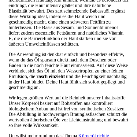
eindringt, die Haut intensiv glättet und ihre natürliche
Elastizität bewahrt. Das zart schmelzende Babassuöl ergänzt
diese Wirkung ideal, indem es die Haut weich und
geschmeidig macht, ohne einen schweren Fettfilm zu
hinterlassen. Die Basis aus Sesam- und Sonnenblumenöl
liefert zudem essenzielle Fettsäuren und natürliches Vitamin
E, die die Barrierefunktion der Haut stärken und sie vor
äußeren Umwelteinflüssen schützen.
Die Anwendung ist denkbar einfach und besonders effektiv,
wenn du das Öl sparsam direkt nach dem Duschen oder
Baden in die noch feuchte Haut einmassierst. Auf diese Weise
verbindet sich das Öl mit den Wassertropfen zu einer feinen
Emulsion, die
rasch einzieht
und die Feuchtigkeit nachhaltig
in der Haut bindet. Deine Haut fühlt sich sofort gepflegt und
geschmeidig an.
Wir legen größten Wert auf die Reinheit unserer Inhaltsstoffe.
Unser Körperöl basiert auf Rohstoffen aus kontrolliert
biologischem Anbau und ist frei von synthetischen Zusätzen.
Die Abfüllung in hochwertigen Braunglasflaschen schützt die
wertvollen ätherischen Öle vor Lichteinstrahlung und bewahrt
so ihre volle Wirksamkeit.
Du willst mehr rund um das Thema
Körperöl richtig