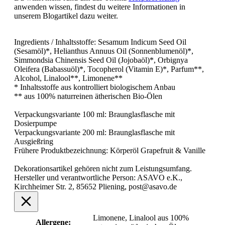
anwenden wissen, findest du weitere Informationen in
unserem Blogartikel dazu weiter.
Ingredients / Inhaltsstoffe: Sesamum Indicum Seed Oil
(Sesamöl)*, Helianthus Annuus Oil (Sonnenblumenöl)*,
Simmondsia Chinensis Seed Oil (Jojobaöl)*, Orbignya
Oleifera (Babassuöl)*, Tocopherol (Vitamin E)*, Parfum**,
Alcohol, Linalool**, Limonene**
* Inhaltsstoffe aus kontrolliert biologischem Anbau
** aus 100% naturreinen ätherischen Bio-Ölen
Verpackungsvariante 100 ml: Braunglasflasche mit
Dosierpumpe
Verpackungsvariante 200 ml: Braunglasflasche mit
Ausgießring
Frühere Produktbezeichnung: Körperöl Grapefruit & Vanille
Dekorationsartikel gehören nicht zum Leistungsumfang.
Hersteller und verantwortliche Person: ASAVO e.K.,
Kirchheimer Str. 2, 85652 Pliening, post@asavo.de
Limonene, Linalool aus 100%
Allergene: