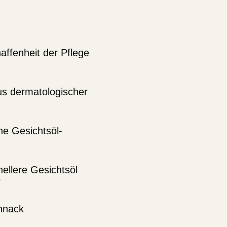
ffenheit der Pflege
us dermatologischer
che Gesichtsöl-
ellere Gesichtsöl
?
chnack