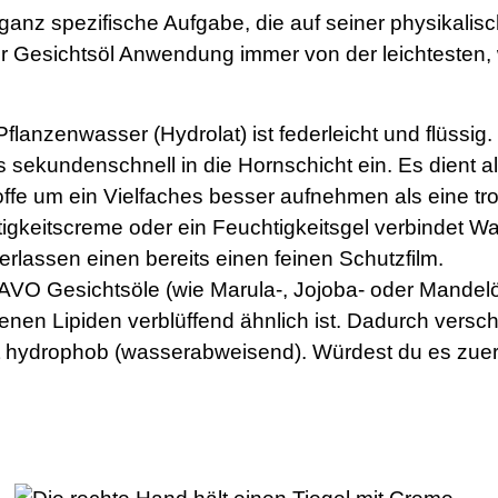
ganz spezifische Aufgabe, die auf seiner physikalis
er Gesichtsöl Anwendung immer von der leichtesten, 
lanzenwasser (Hydrolat) ist federleicht und flüssig.
 es sekundenschnell in die Hornschicht ein. Es dient a
fe um ein Vielfaches besser aufnehmen als eine tr
igkeitscreme oder ein Feuchtigkeitsgel verbindet W
erlassen einen bereits einen feinen Schutzfilm.
O Gesichtsöle (wie Marula-, Jojoba- oder Mandelöl)
enen Lipiden verblüffend ähnlich ist. Dadurch versch
st hydrophob (wasserabweisend). Würdest du es zuers